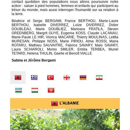
contact quotidien des populations nous allons poursuivre notre
action : saluer à pied hommes, femmes et enfants qui participent au
trésor du monde, mais aussi interroger l'humanité sur sa relation à
la terre.
Béatrice et Serge
BERGAMI
, France
BERTHOU
, Marie-Laure
BERTHOU
, Isabelle
DIVERREZ
, Loïze
DIVERREZ
, Didier
DOUBLEAU
, Marie
DOUBLIEZ
, Marioara
FRATILA
, Steven
GREENBERG
, Margrit
GUYE
, Eugenia
KOSS
, Claude
LACANAU
,
Marie-Paule
LE HIR
, Viorica
MACARIE
, Thierry
MOULINAS
, Letitia
MURESAN
, Philippe
NOSS
, Marie
PIRIOU
, Alma
ROSSI
, Maria
ROTARU
, Mathieu
SAUVAITRE
, Fabrice
SAVARY
, Malo
SAVARY
,
Laura
SCHIAROLI
, Momo
SIMLER
, Emilia
TERBEA
, Muriel
TETARD
, Helena
THULIN
, Gaelle et Benoît
VIALLE
Sabina et Jérôme Bergami
Nos
amis
L'ALBANIE