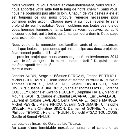
Nous voulons ici vous remercier chaleureusement, vous tous qui
nous apportez votre aide tout le long de notre chemin. Sans vous,
nous ne pourrions pas aller si loin. Chacun de vos gestes a été et
est toujours ce qui nous procure l'énergie nécessaire pour
continuer notre action. Chaque pays a su nous révéler le sens
profond de son hospitalité. Nous n'oublions pas toutes ces fois où
vous, hommes, femmes, enfants, familles, vous nous avez réchauffé
le coeur et offert, qui à boire, qui à manger, qui à dormir. Cette page
vous est entièrement dédiée.
Nous voulons ici remercier nos familles, amis et connaissances,
ainsi que toutes les personnes qui ont participé aux deux projets de
financement participatif ULULE.
Le premier projet que nous avons organisé en février/mars 2014
avant le démarrage de la marche nous a facilité l'acquisition de
matériel sportif de qualité.
Merci à vous:
Jennifer
AUBIN
, Serge et Béatrice
BERGAMI
, France
BERTHOU
,
Michel
BOUCHARDY
, Jean-Marie et Martine
BRANDON
, Mirka et
Thomas
DÖNER
, Amélie
DAL
, Valeriu
DINULESCU
, Loïze
DIVERREZ
, Isabelle
DIVERREZ
, Marie et Thomas
FAYOL
, Florence
GOULLEY
, Costina et Gwenole
GUERY
, Delphine
HATEY
, Mehdi et
Mounia
KADHIRI
, Claude et Chantal
LACANAU
, Eric
LAVALLADE
,
Laurent et Sabine
LAVEDER
, Lena
MACARIE
, Resthe
MANGER
,
Michel
PEYRE
, Marie
PIRIOU
, Susann
SCHUMANN
, Christophe
SIMLER
, Marie-Christine
SIMON
, Damien et
SOPHIE
, Muriiel et
Philippe
TETARD
, Helena
THULIN
, Collectif ATSAD
TOULOUSE
,
Gaelle et Benoît
VIALLE
La route des Incas : de Quito au lac Titicaca.
Au cœur d'une formidable mosaïque humaine et culturelle, au