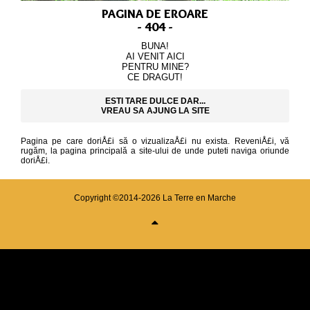
PAGINA DE EROARE
- 404 -
BUNA!
AI VENIT AICI
PENTRU MINE?
CE DRAGUT!
ESTI TARE DULCE DAR...
VREAU SA AJUNG LA SITE
Pagina pe care doriÅ£i să o vizualizaÅ£i nu exista. ReveniÅ£i, vă
rugăm, la pagina principală a site-ului de unde puteti naviga oriunde
doriÅ£i.
Copyright ©2014-2026 La Terre en Marche
sus